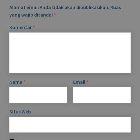
Alamat email Anda tidak akan dipublikasikan.
Ruas
yang wajib ditandai
*
Komentar
*
Nama
*
Email
*
Situs Web