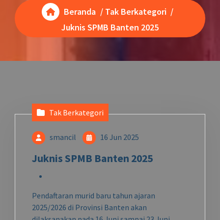
Beranda
/
Tak Berkategori
/
Juknis SPMB Banten 2025
Tak Berkategori
smancil
16 Jun 2025
Juknis SPMB Banten 2025
Pendaftaran murid baru tahun ajaran
2025/2026 di Provinsi Banten akan
dilaksanakan pada 16 Juni sampai 23 Juni