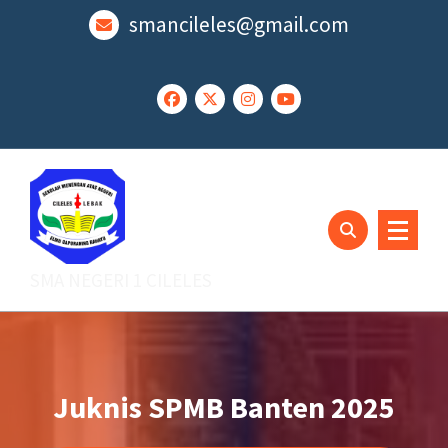
Lewati
smancileles@gmail.com
ke
konten
SMA NEGERI 1 CILELES
Juknis SPMB Banten 2025