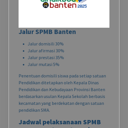
Jalur SPMB Banten
Jalur domisili 30%
Jalur afirmasi 30%
Jalur prestasi 35%
Jalur mutasi 5%
Penentuan domisili siswa pada setiap satuan
Pendidikan ditetapkan oleh Kepala Dinas
Pendidikan dan Kebudayaan Provinsi Banten
berdasarkan usulan Kepala Sekolah berbasis
kecamatan yang berdekatan dengan satuan
pendidikan SMA.
Jadwal pelaksanaan SPMB