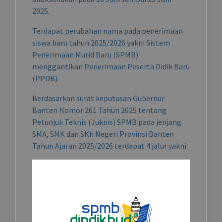
2025.
Terdapat perubahan nama pada penerimaan
siswa baru tahun 2025/2026 yakni Sistem
Penerimaan Murid Baru (SPMB)
menggantikan Penerimaan Peserta Didik Baru
(PPDB).
Berdasarkan surat keputusan Gubernur
Banten Nomor 261 Tahun 2025 tentang
Petunjuk Teknis (Juknis) SPMB pada jenjang
SMA, SMK dan SKh Negeri Provinsi Banten
Tahun Ajaran 2025/2026 terdapat 4 jalur yakni: