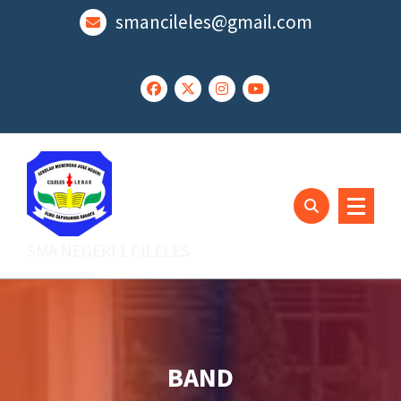
Lewati
smancileles@gmail.com
ke
konten
SMA NEGERI 1 CILELES
BAND