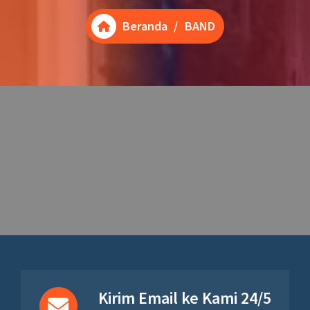
Beranda
/
BAND
Kirim Email ke Kami 24/5