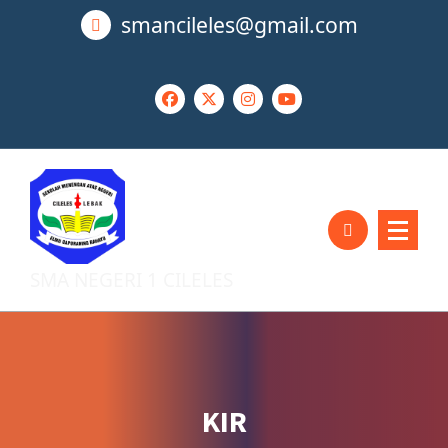
Lewati
smancileles@gmail.com
ke
konten
SMA NEGERI 1 CILELES
KIR