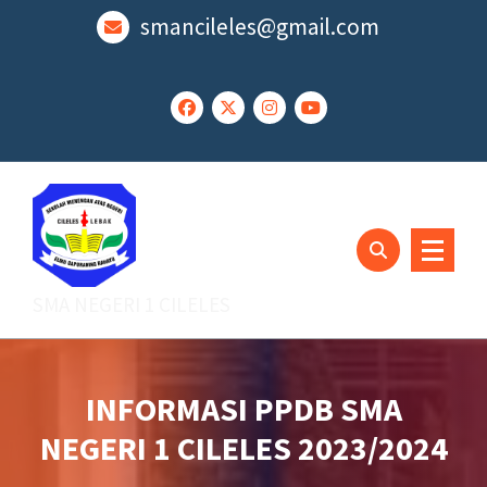
Lewati
smancileles@gmail.com
ke
konten
SMA NEGERI 1 CILELES
INFORMASI PPDB SMA
NEGERI 1 CILELES 2023/2024