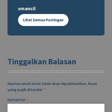
smancil
Lihat Semua Postingan
Tinggalkan Balasan
Alamat email Anda tidak akan dipublikasikan.
Ruas
yang wajib ditandai
*
Komentar
*