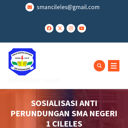
Lewati
smancileles@gmail.com
ke
konten
SMA NEGERI 1 CILELES
SOSIALISASI ANTI
PERUNDUNGAN SMA NEGERI
1 CILELES