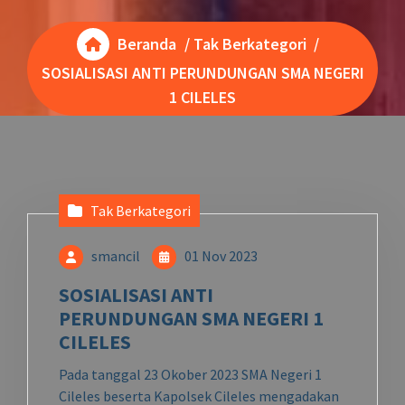
Beranda
/
Tak Berkategori
/
SOSIALISASI ANTI PERUNDUNGAN SMA NEGERI
1 CILELES
Tak Berkategori
smancil
01 Nov 2023
SOSIALISASI ANTI
PERUNDUNGAN SMA NEGERI 1
CILELES
Pada tanggal 23 Okober 2023 SMA Negeri 1
Cileles beserta Kapolsek Cileles mengadakan