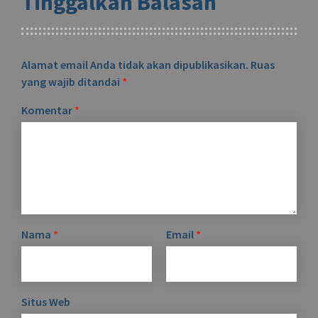
Tinggalkan Balasan
Alamat email Anda tidak akan dipublikasikan.
Ruas
yang wajib ditandai
*
Komentar
*
Nama
*
Email
*
Situs Web