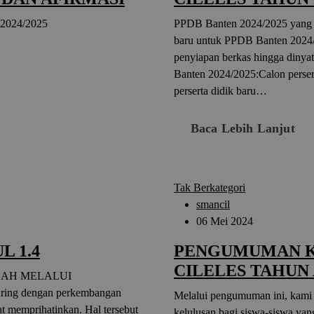
024/2025
PPDB Banten 2024/2025 yang di
baru untuk PPDB Banten 2024/2
penyiapan berkas hingga dinyat
Banten 2024/2025:Calon perser
perserta didik baru…
Baca Lebih Lanjut
Tak Berkategori
smancil
06 Mei 2024
L 1.4
PENGUMUMAN K
CILELES TAHUN 
LAH MELALUI
g dengan perkembangan
Melalui pengumuman ini, kami
at memprihatinkan. Hal tersebut
kelulusan bagi siswa-siswa y