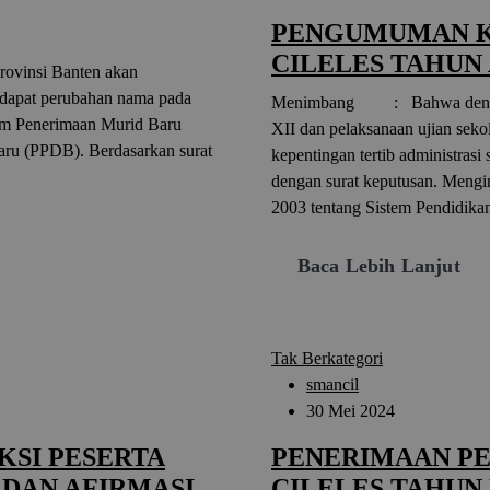
PENGUMUMAN K
CILELES TAHUN 
Provinsi Banten akan
rdapat perubahan nama pada
Menimbang : Bahwa dengan t
tem Penerimaan Murid Baru
XII dan pelaksanaan ujian sek
ru (PPDB). Berdasarkan surat
kepentingan tertib administrasi 
dengan surat keputusan. M
2003 tentang Sistem Pendidika
Baca Lebih Lanjut
Tak Berkategori
smancil
30 Mei 2024
KSI PESERTA
PENERIMAAN PE
 DAN AFIRMASI
CILELES TAHUN 