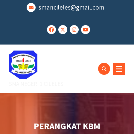
Lewati
smancileles@gmail.com
ke
konten
SMA NEGERI 1 CILELES
PERANGKAT KBM