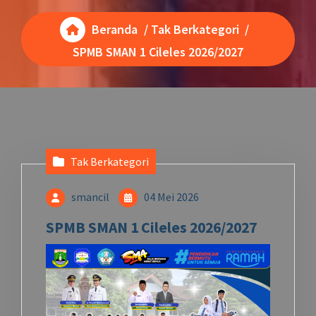
Beranda
/
Tak Berkategori
/
SPMB SMAN 1 Cileles 2026/2027
Tak Berkategori
smancil
04 Mei 2026
SPMB SMAN 1 Cileles 2026/2027