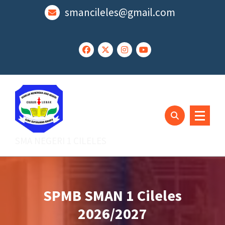
Lewati
smancileles@gmail.com
ke
konten
SMA NEGERI 1 CILELES
SPMB SMAN 1 Cileles
2026/2027