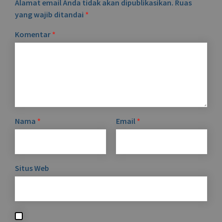
Alamat email Anda tidak akan dipublikasikan.
Ruas
yang wajib ditandai
*
Komentar
*
Nama
*
Email
*
Situs Web